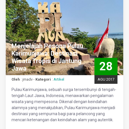
Menjelajah Pesona Pulau
Karimunjawa: Destinasi
Wisata Tropis di Jantung
28
Jawa
Oleh
: jmadv -
Kategori
:
Artikel
AGU 2017
Pulau Karimunjawa, sebuah surga tersembunyi di tengah-
tengah Laut Jawa, Indonesia, menawarkan pengalaman
wisata yang mempesona. Dikenal dengan keindahan
alamnya yang menakjubkan, Pulau Karimunjawa menjadi
destinasi yang sempurna bagi para pelancong yang
mencari ketenangan dan keindahan alam yang autentik.