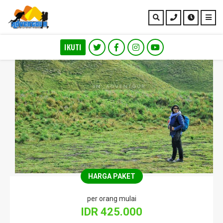
IKUTI
Private Trip Bromo Malang
HARGA PAKET
per orang mulai
IDR 425.000