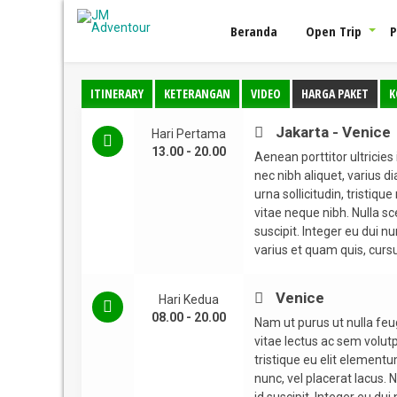
Beranda
Open Trip
P
Open Trip Gili Labak
ITINERARY
KETERANGAN
VIDEO
HARGA PAKET
K
Jakarta - Venice
Hari Pertama
13.00 - 20.00
Aenean porttitor ultricies
nec nibh aliquet, varius di
urna sollicitudin, tristiqu
vitae neque nibh. Nulla s
suscipit. Integer eu dui 
varius et quam quis, cur
Venice
Hari Kedua
08.00 - 20.00
Nam ut purus ut nulla feug
vitae lectus ac sem volutp
tristique eu elit elementu
nunc, vel placerat lacus.