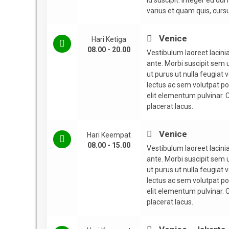
id suscipit. Integer eu du
varius et quam quis, cur
Venice
Hari Ketiga
08.00 - 20.00
Vestibulum laoreet lacinia
ante. Morbi suscipit sem 
ut purus ut nulla feugiat v
lectus ac sem volutpat por
elit elementum pulvinar. C
placerat lacus.
Venice
Hari Keempat
08.00 - 15.00
Vestibulum laoreet lacinia
ante. Morbi suscipit sem 
ut purus ut nulla feugiat v
lectus ac sem volutpat por
elit elementum pulvinar. C
placerat lacus.