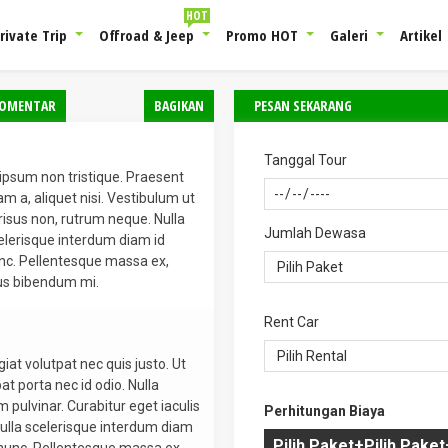
HOT
rivate Trip
Offroad & Jeep
Promo HOT
Galeri
Artikel
OMENTAR
BAGIKAN
PESAN SEKARANG
Tanggal Tour
 ipsum non tristique. Praesent
am a, aliquet nisi. Vestibulum ut
e risus non, rutrum neque. Nulla
Jumlah Dewasa
celerisque interdum diam id
nunc. Pellentesque massa ex,
sus bibendum mi.
Rent Car
iat volutpat nec quis justo. Ut
at porta nec id odio. Nulla
m pulvinar. Curabitur eget iaculis
Perhitungan Biaya
 Nulla scelerisque interdum diam