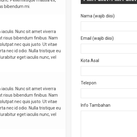
i nunc. Pellentesque massa ex,
sus bibendum mi.
Nama (wajib diisi)
 iaculis. Nunc sit amet viverra
ut risus bibendum finibus. Nam
Email (wajib diisi)
olutpat nec quis justo. Ut vitae
ta nec id odio. Nulla tristique eu
urabitur eget iaculis nunc, vel
Kota Asal
Telepon
 iaculis. Nunc sit amet viverra
ut risus bibendum finibus. Nam
olutpat nec quis justo. Ut vitae
Info Tambahan
ta nec id odio. Nulla tristique eu
urabitur eget iaculis nunc, vel