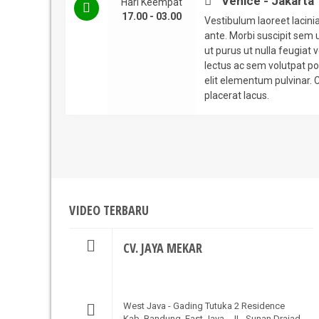
Venice - Jakarta
Hari Keempat
17.00 - 03.00
Vestibulum laoreet lacinia
ante. Morbi suscipit sem 
ut purus ut nulla feugiat v
lectus ac sem volutpat por
elit elementum pulvinar. C
placerat lacus.
VIDEO TERBARU
CV. JAYA MEKAR
West Java - Gading Tutuka 2 Residence
Kab. Bandung. East Java - JL. Sunan Drajad