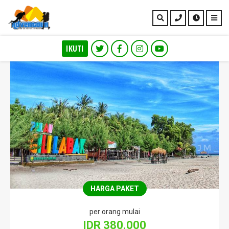
IKUTI
Gili Labak & Pantai 9
HARGA PAKET
per orang mulai
IDR 380.000