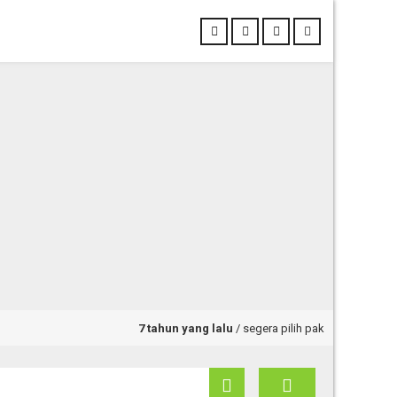
7 tahun yang lalu
/ segera pilih paket wisata yang